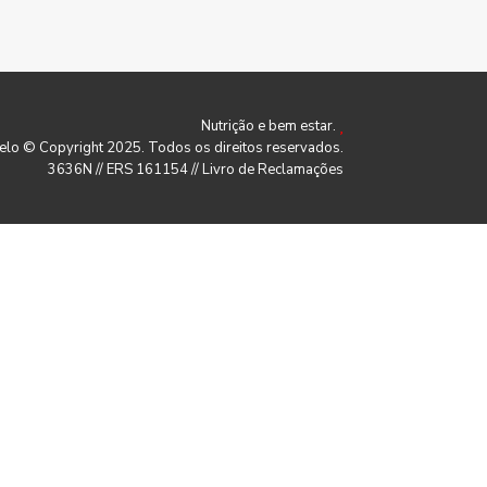
Nutrição e bem estar.
belo © Copyright 2025. Todos os direitos reservados.
3636N // ERS 161154 //
Livro de Reclamações